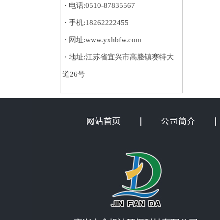
· 电话:0510-87835567
· 手机:18262222455
· 网址:www.yxhbfw.com
· 地址:江苏省宜兴市高塍镇赛特大
道26号