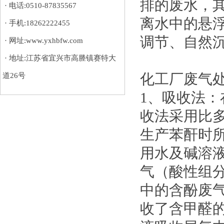
排的废水，
· 电话:0510-87835567
离水中的悬
· 手机:18262222455
调节、自然
· 网址:www.yxhbfw.com
· 地址:江苏省宜兴市高塍镇赛特大
道26号
化工厂废气处
1、吸收法
收法采用比
生产苯酐时
用水及碱溶
气（酸性组
中的含酚废
收了含甲醛