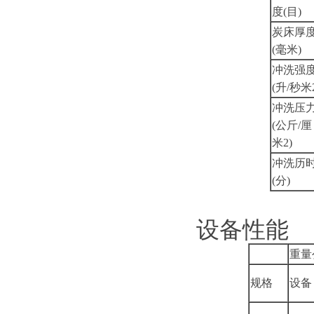
度(目)
炭床厚
(毫米)
冲洗强
(升/秒米2
冲洗压
(公斤/厘
米2)
冲洗历
(分)
设备性能
重量
规格
设备