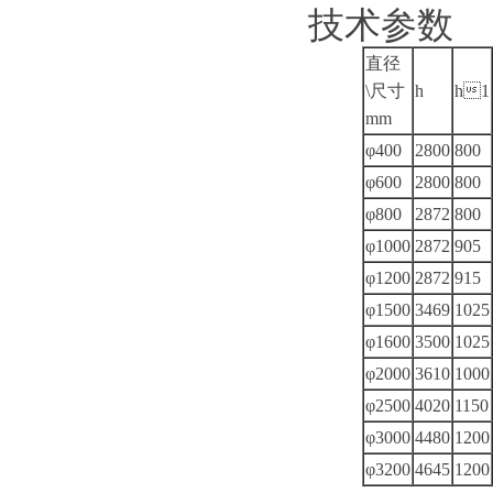
技术参数
直径
\尺寸
h
h1
mm
φ400
2800
800
φ600
2800
800
φ800
2872
800
φ1000
2872
905
φ1200
2872
915
φ1500
3469
1025
φ1600
3500
1025
φ2000
3610
1000
φ2500
4020
1150
φ3000
4480
1200
φ3200
4645
1200